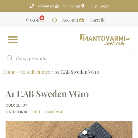
Chiamaci
WhatsApp
Raggiungici
0
€
0,00
Account
Carrello
Home
/
Coltelli vintage
/ A1 F.AB Sweden VG10
A1 F.AB Sweden VG10
COD:
2BF3Y
CATEGORIA:
COLTELLI VINTAGE