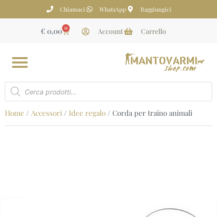
Chiamaci
WhatsApp
Raggiungici
0
€
0,00
Account
Carrello
Home
/
Accessori
/
Idee regalo
/ Corda per traino animali