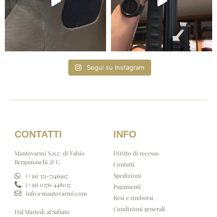
Segui su Instagram
CONTATTI
INFO
Mantovarmi S.n.c. di Fabio
Diritto di recesso
Bergamaschi & C.
Contatti
Spedizioni
(+39) 351-7146997
(+39) 0376-448037
Pagamenti
info@mantovarmi.com
Resi e rimborsi
Condizioni generali
Dal Martedì al Sabato