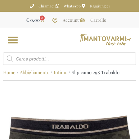
Chiamaci
WhatsApp
Raggiungici
0
€
0,00
Account
Carrello
Home
/
Abbigliamento
/
Intimo
/ Slip camo 298 Trabaldo