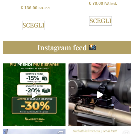
€
79,00
IVA incl.
€
136,00
IVA incl.
SCEGLI
SCEGLI
Instagram feed