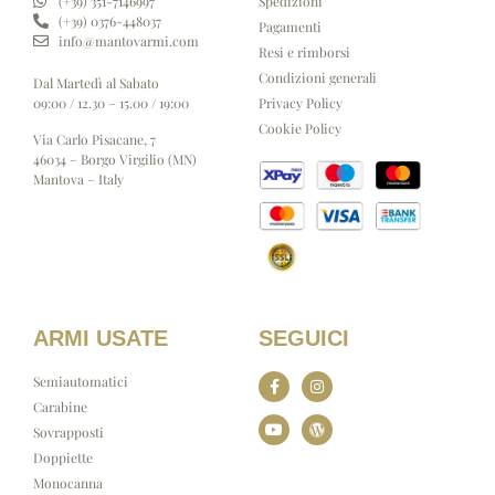
Spedizioni
(+39) 351-7146997
(+39) 0376-448037
Pagamenti
info@mantovarmi.com
Resi e rimborsi
Condizioni generali
Dal Martedì al Sabato
Privacy Policy
09:00 / 12.30 – 15.00 / 19:00
Cookie Policy
Via Carlo Pisacane, 7
46034 – Borgo Virgilio (MN)
Mantova – Italy
ARMI USATE
SEGUICI
Semiautomatici
Carabine
Sovrapposti
Doppiette
Monocanna