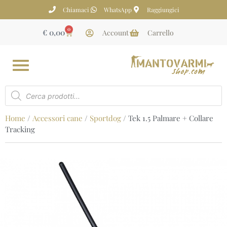
Chiamaci
WhatsApp
Raggiungici
0
€
0,00
Account
Carrello
Home
/
Accessori cane
/
Sportdog
/ Tek 1.5 Palmare + Collare
Tracking